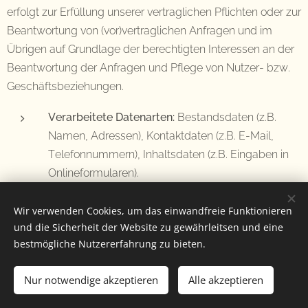
erfolgt zur Erfüllung unserer vertraglichen Pflichten oder zur
Beantwortung von (vor)vertraglichen Anfragen und im
Übrigen auf Grundlage der berechtigten Interessen an der
Beantwortung der Anfragen und Pflege von Nutzer- bzw.
Geschäftsbeziehungen.
Verarbeitete Datenarten:
Bestandsdaten (z.B.
Namen, Adressen), Kontaktdaten (z.B. E-Mail,
Telefonnummern), Inhaltsdaten (z.B. Eingaben in
Onlineformularen).
Betroffene Personen:
Kommunikationspartner.
Wir verwenden Cookies, um das einwandfreie Funktionieren
Zwecke der Verarbeitung:
Kontaktanfragen und
und die Sicherheit der Website zu gewährleitsen und eine
Kommunikation.
bestmögliche Nutzererfahrung zu bieten.
Rechtsgrundlagen:
Vertragserfüllung und
vorvertragliche Anfragen (Art. 6 Abs. 1 S. 1 lit. b.
Nur notwendige akzeptieren
Alle akzeptieren
DSGVO), Berechtigte Interessen (Art. 6 Abs. 1 S. 1